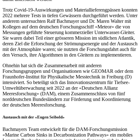
Trotz Covid-19-Auswirkungen und Materiallieferengpässen konnten
2022 mehrere Tests in tiefen Gewässern durchgeführt werden. Unter
anderem untersuchten Ralf Bachmayer und Dr. Maren Walter mit
Kollegen auf dem deutschen Forschungsschiff «Meteor» die von
Messungen geführte Steuerung kommerzieller Unterwasser-Gleiter.
Sie waren dabei Teil einer grösseren Mission im südlichen Atlantik,
deren Ziel die Erforschung der Strömungsenergie und der Austausch
mit der Atmosphäre waren; sie nutzten die Forschungsfahrt auch für
den Versuch, ihre Algorithmen in den Gleitern zu implementieren.
Ohnehin hat sich die Zusammenarbeit mit anderen
Forschungsgruppen und Organisationen wie GEOMAR oder dem
Fraunhofer-Institut für Physikalische Messtechnik in Freiburg (D)
intensiviert. So beteiligt sich das Innovationszentrum für Tiefsee-
Umweltüberwachung seit 2022 an der «Deutschen Allianz
Meeresforschung» (DAM), einem Zusammenschluss von fünf
norddeutschen Bundesländern zur Förderung und Koordinierung
der deutschen Meeresforschung.
Austausch mit der «Eugen Seibold»
Bachmayers Team entwickelt für die DAM-Forschungsmission
«Marine Carbon Sinks in Decarbonization Pathways» ein mobiles