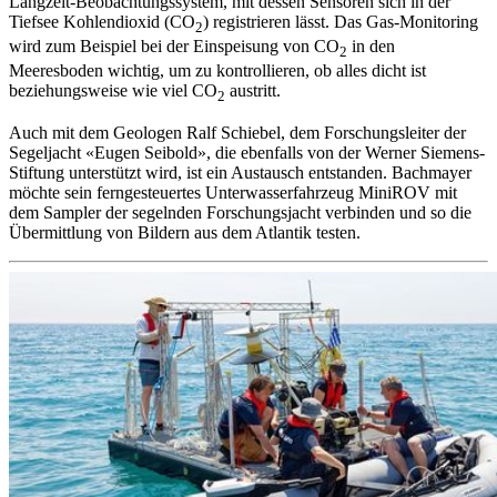
Langzeit-Beobachtungssystem, mit dessen Sensoren sich in der
Tiefsee Kohlendioxid (CO
) registrieren lässt. Das Gas-Monitoring
2
wird zum Beispiel bei der Einspeisung von CO
in den
2
Meeresboden wichtig, um zu kontrollieren, ob alles dicht ist
beziehungsweise wie viel CO
austritt.
2
Auch mit dem Geologen Ralf Schiebel, dem Forschungsleiter der
Segeljacht «Eugen Seibold», die ebenfalls von der Werner Siemens-
Stiftung unterstützt wird, ist ein Austausch entstanden. Bachmayer
möchte sein ferngesteuertes Unterwasserfahrzeug MiniROV mit
dem Sampler der segelnden Forschungsjacht verbinden und so die
Übermittlung von Bildern aus dem Atlantik testen.