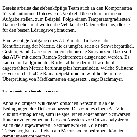
Bereits arbeitet das siebenköpfige Team auch an den Komponenten
für vollautonome Unterwasser-Vehikel: Diesen kann man eine
Aufgabe stellen, zum Beispiel: Folge einem Temperaturgradienten!
Dann erheben und werten die Vehikel die Daten selbst aus, die sie
für den besten Lösungsweg brauchen.
Eine wichtige Aufgabe eines AUV in der Tiefsee ist die
Identifizierung der Materie, die es umgibt, seien es Schwebepartikel,
Gestein, Sand, Gase oder andere chemische Substanzen. Dazu soll
das AUV mit einem Raman-Spektrometer ausgestattet werden. Es
kann damit aufgrund der Rückstrahlung der mit Laserlicht
angestrahlten Materie berührungslos herausfinden, welche Substanz
es vor sich hat. «Die Raman-Spektrometrie wird heute für die
Überprüfung von Medikamenten eingesetzt», sagt Bachmayer.
Tiefseematerie charakterisieren
Anna Kolomijeca will diesen optischen Sensor nun an die
Bedingungen der Tiefsee anpassen. Das wird es einem AUV in
Zukunft ermöglichen, zum Beispiel einen sogenannten Schwarzen
Raucher zu erkennen und dessen Ausstoss vor Ort zu analysieren.
Auch die aufgewirbelten «Sedimentwolken», die beim
Tiefseebergbau das Leben am Meeresboden bedrohen, könnten
damit untersucht werden.