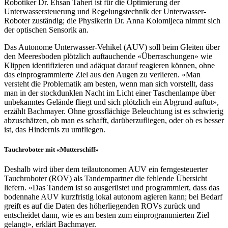
Robotiker Dr. Ehsan Taheri ist für die Optimierung der
Unterwassersteuerung und Regelungstechnik der Unterwasser-
Roboter zuständig; die Physikerin Dr. Anna Kolomijeca nimmt sich
der optischen Sensorik an.
Das Autonome Unterwasser-Vehikel (AUV) soll beim Gleiten über
den Meeresboden plötzlich auftauchende «Überraschungen» wie
Klippen identifizieren und adäquat darauf reagieren können, ohne
das einprogrammierte Ziel aus den Augen zu verlieren. «Man
versteht die Problematik am besten, wenn man sich vorstellt, dass
man in der stockdunklen Nacht im Licht einer Taschenlampe über
unbekanntes Gelände fliegt und sich plötzlich ein Abgrund auftut»,
erzählt Bachmayer. Ohne grossflächige Beleuchtung ist es schwierig
abzuschätzen, ob man es schafft, darüberzufliegen, oder ob es besser
ist, das Hindernis zu umfliegen.
Tauchroboter mit «Mutterschiff»
Deshalb wird über dem teilautonomen AUV ein ferngesteuerter
Tauchroboter (ROV) als Tandempartner die fehlende Übersicht
liefern. «Das Tandem ist so ausgerüstet und programmiert, dass das
bodennahe AUV kurzfristig lokal autonom agieren kann; bei Bedarf
greift es auf die Daten des höherliegenden ROVs zurück und
entscheidet dann, wie es am besten zum einprogrammierten Ziel
gelangt», erklärt Bachmayer.