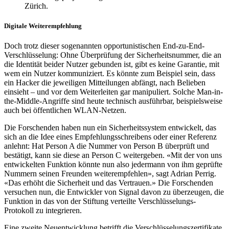
Zürich.
Digitale Weiterempfehlung
Doch trotz dieser sogenannten opportunistischen End-zu-End-
Verschlüsselung: Ohne Überprüfung der Sicherheitsnummer, die an
die Identität beider Nutzer gebunden ist, gibt es keine Garantie, mit
wem ein Nutzer kommuniziert. Es könnte zum Beispiel sein, dass
ein Hacker die jeweiligen Mitteilungen abfängt, nach Belieben
einsieht – und vor dem Weiterleiten gar manipuliert. Solche Man-in-
the-Middle-Angriffe sind heute technisch ausführbar, beispielsweise
auch bei öffentlichen WLAN-Netzen.
Die Forschenden haben nun ein Sicherheitssystem entwickelt, das
sich an die Idee eines Empfehlungsschreibens oder einer Referenz
anlehnt: Hat Person A die Nummer von Person B überprüft und
bestätigt, kann sie diese an Person C weitergeben. «Mit der von uns
entwickelten Funktion könnte nun also jedermann von ihm geprüfte
Nummern seinen Freunden weiterempfehlen», sagt Adrian Perrig.
«Das erhöht die Sicherheit und das Vertrauen.» Die Forschenden
versuchen nun, die Entwickler von Signal davon zu überzeugen, die
Funktion in das von der Stiftung verteilte Verschlüsselungs-
Protokoll zu integrieren.
Eine zweite Neuentwicklung betrifft die Verschlüsselungszertifikate