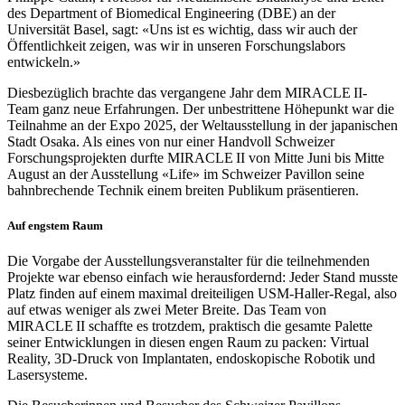
des Department of Biomedical Engineering (DBE) an der
Universität Basel, sagt: «Uns ist es wichtig, dass wir auch der
Öffent­lichkeit zeigen, was wir in unseren Forschungs­labors
entwickeln.»
Diesbezüglich brachte das vergangene Jahr dem MIRACLE II-
Team ganz neue Erfahrungen. Der unbe­strittene Höhe­punkt war die
Teilnahme an der Expo 2025, der Weltaus­stellung in der japanischen
Stadt Osaka. Als eines von nur einer Handvoll Schweizer
Forschungs­projekten durfte MIRACLE II von Mitte Juni bis Mitte
August an der Ausstellung «Life» im Schweizer Pavillon seine
bahn­brechende Technik einem breiten Publikum präsentieren.
Auf engstem Raum
Die Vorgabe der Ausstellungs­veranstalter für die teilnehmenden
Projekte war ebenso einfach wie herausfordernd: Jeder Stand musste
Platz finden auf einem maximal dreiteiligen USM-Haller-Regal, also
auf etwas weniger als zwei Meter Breite. Das Team von
MIRACLE II schaffte es trotzdem, praktisch die gesamte Palette
seiner Entwicklungen in diesen engen Raum zu packen: Virtual
Reality, 3D-Druck von Implantaten, endoskopische Robotik und
Laser­systeme.