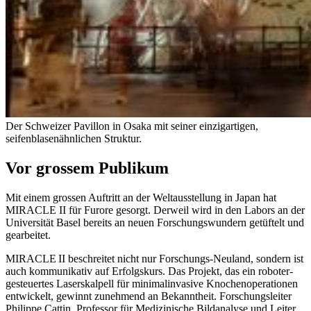
Der Schweizer Pavillon in Osaka mit seiner einzigartigen,
seifenblasenähnlichen Struktur.
Vor grossem Publikum
Mit einem grossen Auftritt an der Weltausstellung in Japan hat
MIRACLE II für Furore gesorgt. Derweil wird in den Labors an der
Universität Basel bereits an neuen Forschungs­wundern getüftelt und
gearbeitet.
MIRACLE II beschreitet nicht nur Forschungs-Neuland, sondern ist
auch kommunikativ auf Erfolgs­kurs. Das Projekt, das ein roboter­
gesteuertes Laser­skalpell für minimalinvasive Knochen­operationen
entwickelt, gewinnt zunehmend an Bekanntheit. Forschungs­leiter
Philippe Cattin, Professor für Medizinische Bild­analyse und Leiter