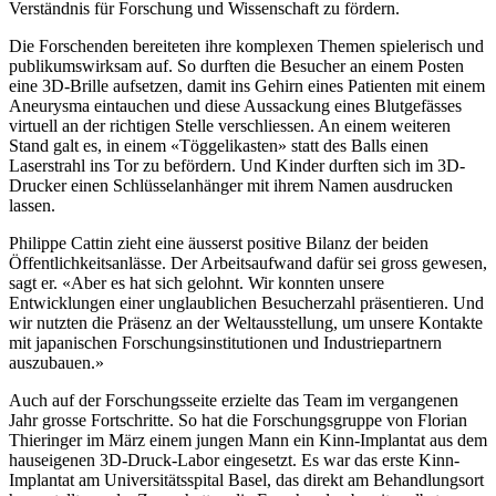
Verständnis für Forschung und Wissen­schaft zu fördern.
Die Forschenden bereiteten ihre komplexen Themen spielerisch und
publikums­wirksam auf. So durften die Besucher an einem Posten
eine 3D-Brille aufsetzen, damit ins Gehirn eines Patienten mit einem
Aneurysma eintauchen und diese Aus­sackung eines Blutgefässes
virtuell an der richtigen Stelle verschliessen. An einem weiteren
Stand galt es, in einem «Töggeli­kasten» statt des Balls einen
Laserstrahl ins Tor zu befördern. Und Kinder durften sich im 3D-
Drucker einen Schlüssel­anhänger mit ihrem Namen ausdrucken
lassen.
Philippe Cattin zieht eine äusserst positive Bilanz der beiden
Öffentlich­keits­anlässe. Der Arbeits­aufwand dafür sei gross gewesen,
sagt er. «Aber es hat sich gelohnt. Wir konnten unsere
Entwicklungen einer unglaublichen Besucher­zahl präsentieren. Und
wir nutzten die Präsenz an der Weltaus­stellung, um unsere Kontakte
mit japanischen Forschungs­institutionen und Industrie­partnern
auszubauen.»
Auch auf der Forschungs­seite erzielte das Team im vergangenen
Jahr grosse Fortschritte. So hat die Forschungs­gruppe von Florian
Thieringer im März einem jungen Mann ein Kinn-Implantat aus dem
hauseigenen 3D-Druck-Labor eingesetzt. Es war das erste Kinn-
Implantat am Universitäts­spital Basel, das direkt am Behand­lungs­ort