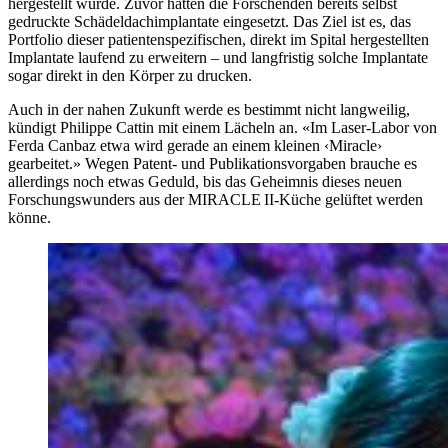
hergestellt wurde. Zuvor hatten die Forschenden bereits selbst
gedruckte Schädel­dach­implantate eingesetzt. Das Ziel ist es, das
Portfolio dieser patienten­spezifischen, direkt im Spital herge­stellten
Implantate laufend zu erweitern – und lang­fristig solche Implantate
sogar direkt in den Körper zu drucken.
Auch in der nahen Zukunft werde es bestimmt nicht langweilig,
kündigt Philippe Cattin mit einem Lächeln an. «Im Laser-Labor von
Ferda Canbaz etwa wird gerade an einem kleinen ‹Miracle›
gearbeitet.» Wegen Patent- und Publikations­vorgaben brauche es
allerdings noch etwas Geduld, bis das Geheimnis dieses neuen
Forschungs­wunders aus der MIRACLE II-Küche gelüftet werden
könne.