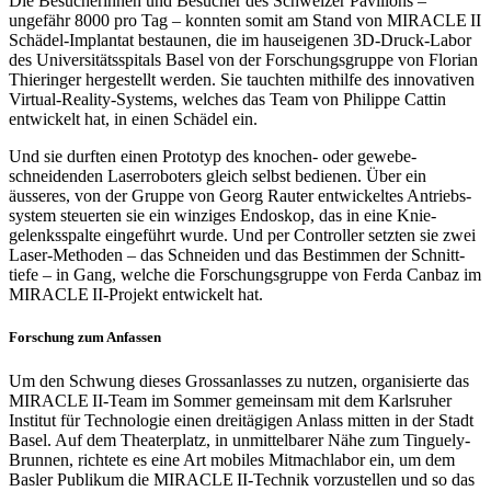
Die Besucherinnen und Besucher des Schweizer Pavillons –
ungefähr 8000 pro Tag – konnten somit am Stand von MIRACLE II
Schädel-Implantat bestaunen, die im hauseigenen 3D-Druck-Labor
des Universitäts­spitals Basel von der Forschungs­gruppe von Florian
Thieringer hergestellt werden. Sie tauchten mithilfe des innovativen
Virtual-Reality-Systems, welches das Team von Philippe Cattin
entwickelt hat, in einen Schädel ein.
Und sie durften einen Prototyp des knochen- oder gewebe­
schneidenden Laser­roboters gleich selbst bedienen. Über ein
äusseres, von der Gruppe von Georg Rauter entwickeltes Antriebs­
system steuerten sie ein winziges Endoskop, das in eine Knie­
gelenks­spalte eingeführt wurde. Und per Controller setzten sie zwei
Laser-Methoden – das Schneiden und das Bestimmen der Schnitt­
tiefe – in Gang, welche die Forschungs­gruppe von Ferda Canbaz im
MIRACLE II-Projekt entwickelt hat.
Forschung zum Anfassen
Um den Schwung dieses Grossanlasses zu nutzen, organisierte das
MIRACLE II-Team im Sommer gemeinsam mit dem Karlsruher
Institut für Techno­logie einen dreitägigen Anlass mitten in der Stadt
Basel. Auf dem Theater­platz, in unmittelbarer Nähe zum Tinguely-
Brunnen, richtete es eine Art mobiles Mitmach­labor ein, um dem
Basler Publikum die MIRACLE II-Technik vorzustellen und so das