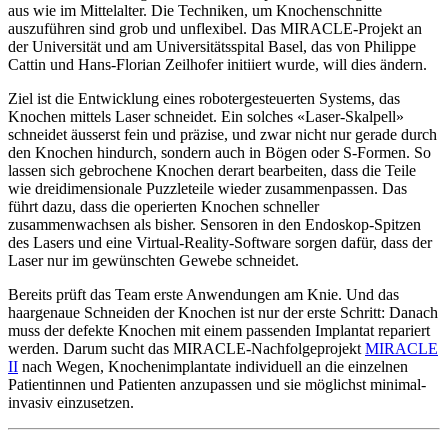
aus wie im Mittelalter. Die Techniken, um Knochenschnitte
auszuführen sind grob und unflexibel. Das MIRACLE-Projekt an
der Universität und am Universitätsspital Basel, das von Philippe
Cattin und Hans-Florian Zeilhofer initiiert wurde, will dies ändern.
Ziel ist die Entwicklung eines robotergesteuerten Systems, das
Knochen mittels Laser schneidet. Ein solches «Laser-Skalpell»
schneidet äusserst fein und präzise, und zwar nicht nur gerade durch
den Knochen hindurch, sondern auch in Bögen oder S-Formen. So
lassen sich gebrochene Knochen derart bearbeiten, dass die Teile
wie dreidimensionale Puzzleteile wieder zusammenpassen. Das
führt dazu, dass die operierten Knochen schneller
zusammenwachsen als bisher. Sensoren in den Endoskop-Spitzen
des Lasers und eine Virtual-Reality-Software sorgen dafür, dass der
Laser nur im gewünschten Gewebe schneidet.
Bereits prüft das Team erste Anwendungen am Knie. Und das
haargenaue Schneiden der Knochen ist nur der erste Schritt: Danach
muss der defekte Knochen mit einem passenden Implantat repariert
werden. Darum sucht das MIRACLE-Nachfolgeprojekt
MIRACLE
II
nach Wegen, Knochenimplantate individuell an die einzelnen
Patientinnen und Patienten anzupassen und sie möglichst minimal-
invasiv einzusetzen.